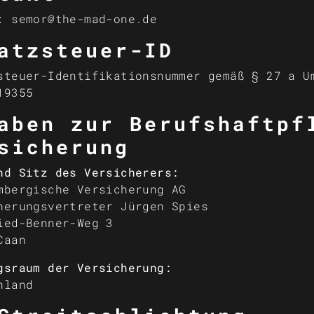
: semor@the-mad-one.de
atzsteuer-ID
steuer-Identifikationsnummer gemäß § 27 a U
19355
aben zur Berufs­haft­pf
sicherung
nd Sitz des Versicherers:
mbergische Versicherung AG
herungsvertreter Jürgen Spies
ied-Benner-Weg 3
Caan
gsraum der Versicherung:
hland