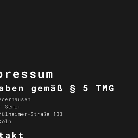
pressum
aben gemäß § 5 TMG
ederhausen
r Semor
Mülheimer-Straße 183
Köln
takt