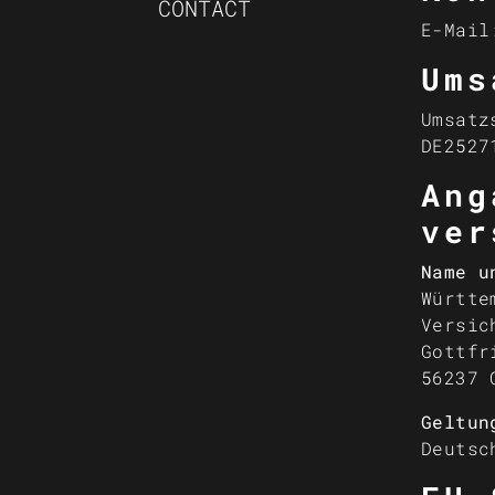
CONTACT
E-Mail
Ums
Umsatz
DE2527
Ang
ver
Name u
Württe
Versic
Gottfr
56237 
Geltun
Deutsc