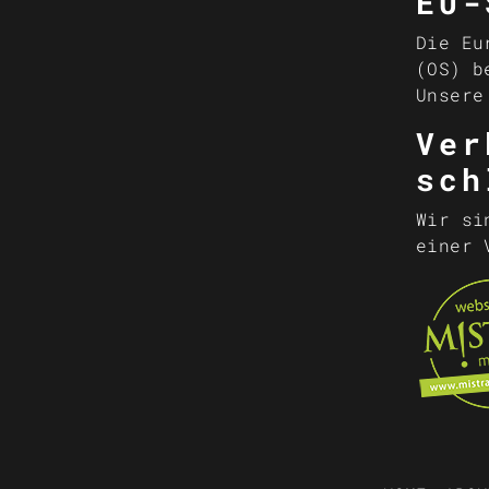
EU-
Die Eu
(OS) 
Unsere
Ver
sch
Wir si
einer 